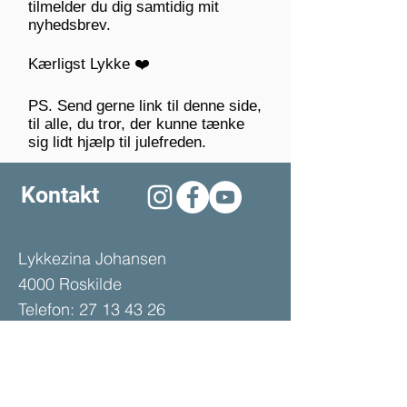
tilmelder du dig samtidig mit
nyhedsbrev.
Kærligst Lykke ❤️
PS. Send gerne link til denne side,
til alle, du tror, der kunne tænke
sig lidt hjælp til julefreden.
Kontakt
Lykkezina Johansen
4000 Roskilde
Telefon:
27 13 43 26
E-mail:
lykke@lzo.dk